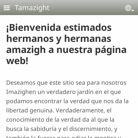
Pasar al contenido principal
Tamazight
Se
¡Bienvenida estimados
hermanos y hermanas
amazigh a nuestra página
web!
Deseamos que este sitio sea para nosotros
Imazighen un verdadero jardín en el que
podamos encontrar la verdad que nos da la
libertad genuina. Verdaderamente, el
conocimiento de la verdad da al que la
busca la sabiduría y el discernimiento, y
también la fuerza para odiar la mentira y