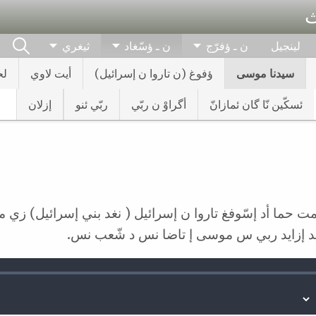
ث
لينجيل
ن ـ ؤفرّج
ن ـ ؤسّغاد
ثيغري
سيدنا موسى
ؤفوغ (ن تاروا ن إسرائيل)
أيت لاوي
ل
ئسكّين نّا گان ئمازانّ
أگراوْ ن ربّي
ربّي ئنو
إزلان
ما أد إسّوفغ تاروا ن إسرائيل ( نغد بني إسرائيل) زي مصر.
يد إزايد ربي س موسى إ تاضا نس د شّعب نس.