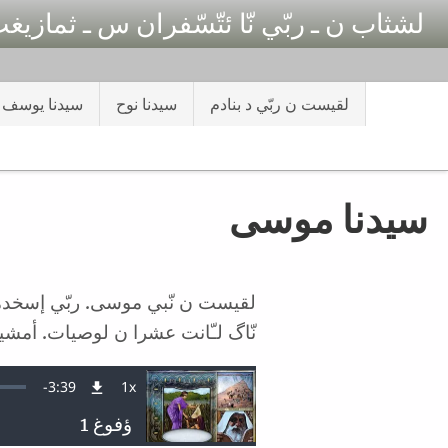
Skip to main conten
لشثاب ن ـ ربّي نّا ئتّسّفران س ـ ثمازيغ
لقيست ن ربّي د بنادم
سيدنا نوح
سيدنا يوسف
سيدنا موسى
لقيست ن نّبي موسى. ربّي إسخدمت ح
نّاگ لـّانت عشرا ن لوصيات. أمش
Remaining
-
3:39
1x
Playback
Rate
Time